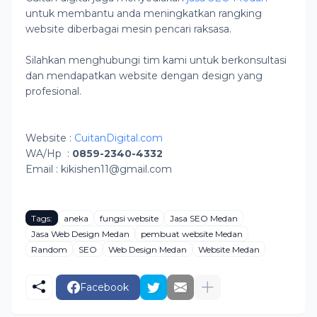
untuk membantu anda meningkatkan rangking
website diberbagai mesin pencari raksasa.
Silahkan menghubungi tim kami untuk berkonsultasi
dan mendapatkan website dengan design yang
profesional.
Website :
CuitanDigital.com
WA/Hp
:
0859-2340-4332
Email : kikishen11@gmail.com
Tags:
aneka
fungsi website
Jasa SEO Medan
Jasa Web Design Medan
pembuat website Medan
Random
SEO
Web Design Medan
Website Medan
Facebook